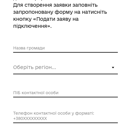
Для створення заявки заповніть
запропоновану форму на натисніть
кнопку «Подати заяву на
підключення».
Назва громади
ПІБ контактної особи
Необхідно зазначити ПІБ особи, яка в
майбутньому буде здійснювати налаштування
чат-бота.
Телефон контактної особи у форматі:
+380XXXXXXXXX